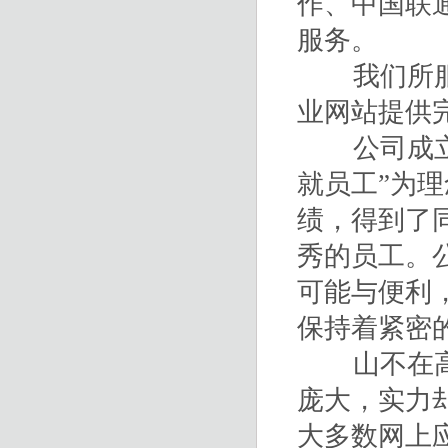
作、中国联
服务。
我们所服务
业网站提供
公司成立以
就员工”为
绩，得到了
秀的员工。
可能与便利
保持着紧密
山不在高，
庞大，实力
大多数网上