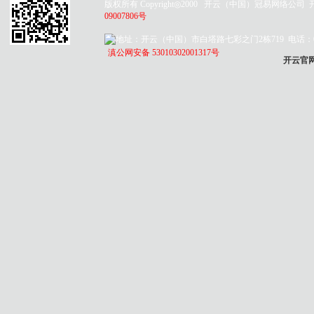
版权所有 Copyright◎2000 开云（中国）冠易网络
09007806号
地址：开云（中国）市白塔路七彩之门2栋719 电话：0871
滇公网安备 53010302001317号
开云官