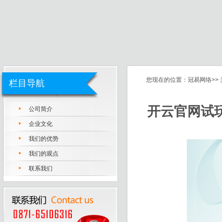
您现在的位置：冠易网络>>
栏目导航
开云官网试玩
公司简介
企业文化
我们的优势
我们的观点
联系我们